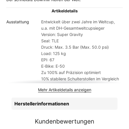
Artikeldetails
Ausstattung
Entwickelt über zwei Jahre im Weltcup,
u.a. mit DH-Gesamtweltcupsieger
Version: Super Gravity
Seal: TLE
Druck: Max. 3.5 Bar (Max. 50.0 psi)
Load: 125 kg
EPI: 67
E-Bike: E-50
Zu 100% auf Präzision optimiert
10% stabilere Schulterstollen im Vergleich
zur Magic Mary für noch agg
Mehr Artikeldetails anzeigen
Lange Bremskanten ermöglichen späteren
Bremspunkt
Herstellerinformationen
Offener Schulterbereich vermittelt direktes
Feedback und verbessert Se
Rampen an Mittelstollen für optimale
Kundenbewertungen
Rolleigenschaften