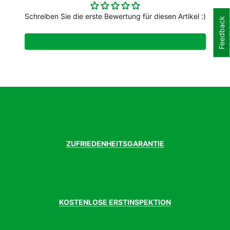
Im Schnitt 8% leichter als Magic Mary
Mit fair gehandeltem Kautschuk produziert
Schreiben Sie die erste Bewertung für diesen Artikel :)
Feedback
Compound: Addix Ultra Soft
Artikelmarke
Schwalbe
Ausfuehrung
62-622 (29x2.40 Zoll)
Einsatzbereich
Mountainbike
Einsatzzweck
MTB
Gewicht Gr. ca.
1240g
Reifengröße
29 Zoll
ZUFRIEDENHEITSGARANTIE
KOSTENLOSE ERSTINSPEKTION