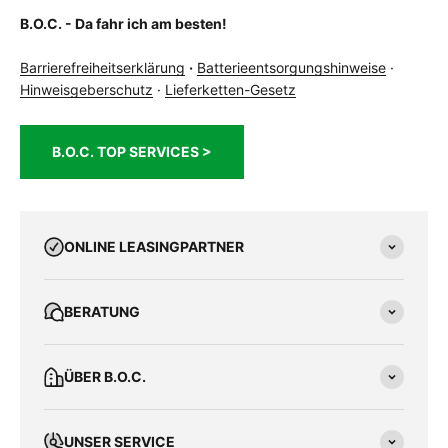
B.O.C. - Da fahr ich am besten!
Barrierefreiheitserklärung
·
Batterieentsorgungshinweise
·
Hinweisgeberschutz
·
Lieferketten-Gesetz
B.O.C. TOP SERVICES >
ONLINE LEASINGPARTNER
BERATUNG
ÜBER B.O.C.
UNSER SERVICE