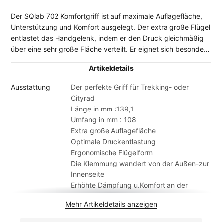
Der SQlab 702 Komfortgriff ist auf maximale Auflagefläche,
Unterstützung und Komfort ausgelegt. Der extra große Flügel
entlastet das Handgelenk, indem er den Druck gleichmäßig
über eine sehr große Fläche verteilt. Er eignet sich besonders
für komfortorientierte Trekking‑ und Cityräder. Der
Artikeldetails
Lieferumfang umfasst ein Paar Griffe. Der weit
außenliegende, tief nach unten gezogene Entlastungsflügel
Ausstattung
Der perfekte Griff für Trekking- oder
ermöglicht ein sicheres Umgreifen des Griffkörpers in
Cityrad
verschiedenen Fahrsituationen. Das hochgezogene Griffende
Länge in mm :139,1
stabilisiert die Handaußenseite und sorgt für zusätzlichen
Umfang in mm : 108
Halt. Die leicht erhöhte Innenfläche unterstützt eine natürliche
Extra große Auflagefläche
Handstellung und entlastet gezielt Ulnarnerv, Medianusnerv
Optimale Druckentlastung
sowie den Karpaltunnelausgang. Der Ergobar, eine
Ergonomische Flügelform
wellenförmige Erhebung auf der Vorder‑ und Unterseite des
Die Klemmung wandert von der Außen-zur
Griffes, bietet den Fingern zusätzliche Führung und
Innenseite
verbessert die Griffsicherheit. Die Klemmung wurde zur
Erhöhte Dämpfung u.Komfort an der
Innenseite verlegt, was die Dämpfung an der
Handaußenseite
Handaußenseite erhöht. Aufgrund dieser Konstruktion ist die
Mehr Artikeldetails anzeigen
Verschiedene Gummimischungen
SQlab Griffserie nicht mit Drehgriffen kompatibel.
Lange Lebensdauer kein Verkleben des