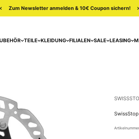
Zum Newsletter anmelden & 10€ Coupon sichern!
UBEHÖR
TEILE
KLEIDUNG
FILIALEN
SALE
LEASING
M
SWISSST
SwissStop
Artikelnummer