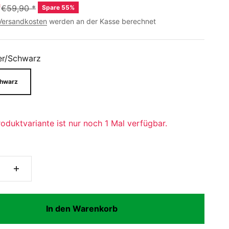
*
€59,90
*
Spare 55%
Versandkosten
werden an der Kasse berechnet
er/Schwarz
chwarz
oduktvariante ist nur noch 1 Mal verfügbar.
In den Warenkorb