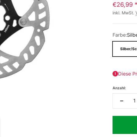
€26,99
inkl. MwSt.
Farbe:
Silb
Silber/S
Diese Pr
Anzahl: