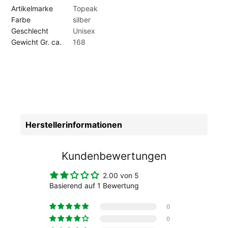
flache Kettennieter ist für alle Einfach- oder Mehrfach-Ketten
Artikelmarke
Topeak
geeignet, sogar für Hollow Pin Ketten (Campagnolo, Shimano,
Farbe
silber
Sram). Reifenheber und selbstklebende Flicken komplettieren
Geschlecht
Unisex
die neue Survival Gear Box. Innensechskant:
Gewicht Gr. ca.
168
1,5/2/2,5/3/4/5/6/8 mm - Vielzahnschlüssel: T15/T25 -
Ringschlüssel: 8 mm - Maulschlüssel: 10 mm -
Speichenschlüssel: 3,2/3,5 mm / Mavic M7/ Shimano
kompatibel - Kettennieter: Cromoly-Stahl-Guss -
Kettenhaken: Edelstahldraht - Reifenheber: 2x Fiberglas-
Composite - Schraubendreher: Flachkopf + Kreuzschlitz -
Flickzeug: Selbstklebende Flicken - Bremssicherung: für
Herstellerinformationen
Scheibenbremsen Fiberglas-Composite - Staufach: für 2
Nietstiften und Glieder - Werkzeug-Material: Gehärteter
Werkzeugstahl - Körper: Fiberglas-Composite
Kundenbewertungen
2.00 von 5
Basierend auf 1 Bewertung
0
0