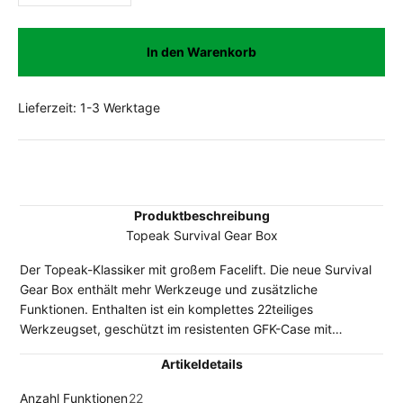
In den Warenkorb
Lieferzeit: 1-3 Werktage
Produktbeschreibung
Topeak Survival Gear Box
Der Topeak-Klassiker mit großem Facelift. Die neue Survival
Gear Box enthält mehr Werkzeuge und zusätzliche
Funktionen. Enthalten ist ein komplettes 22teiliges
Werkzeugset, geschützt im resistenten GFK-Case mit
QuickClip Rahmenhalterung. Nahezu jedes Tool, um ein MTB
Artikeldetails
oder Rennrad zu reparieren, ist enthalten. Außerdem ist ein
Fach für zwei Kettenglieder und Pins integriert. Der neue,
Anzahl Funktionen
22