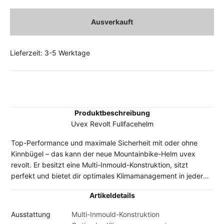
Ausverkauft
Lieferzeit: 3-5 Werktage
Produktbeschreibung
Uvex Revolt Fullfacehelm
Top-Performance und maximale Sicherheit mit oder ohne
Kinnbügel – das kann der neue Mountainbike-Helm uvex
revolt. Er besitzt eine Multi-Inmould-Konstruktion, sitzt
perfekt und bietet dir optimales Klimamanagement in jeder
Situation. Den lässigen Convertible-Helm gibt es in lässiger
Artikeldetails
Mattoptik jeweils mit farblich passendem FlexShield.
Ausstattung
Multi-Inmould-Konstruktion