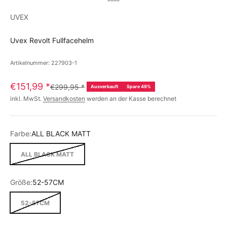
UVEX
Uvex Revolt Fullfacehelm
Artikelnummer: 227903-1
€151,99
*
€299,95
*
Ausverkauft
Spare 49%
inkl. MwSt.
Versandkosten
werden an der Kasse berechnet
Farbe:
ALL BLACK MATT
ALL BLACK MATT
Größe:
52-57CM
52-57CM