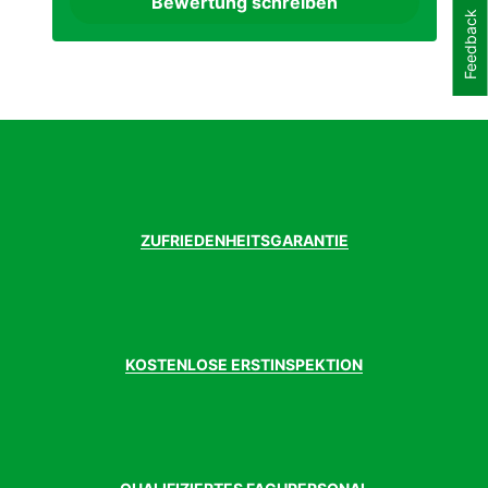
Bewertung schreiben
Federung
Ja
Feedback
vorhanden
Gabel
RockShox Recon RL Remote Lockout, Luft,
Federweg: 100mm
Gepäckträger
Nein
vorhanden
Geschlecht
Damen
Griffe
Ergogriffe
Kassette
Shimano M6100, 10-51 Zähne
Kette
Shimano CN-M6100
ZUFRIEDENHEITSGARANTIE
Kurbelgarnitur
Stahl, 38
Laufradgröße
27.5 Zoll
Lenker
Ergoriser, oversize 720mm
Modelljahr
2023
Motor
Yamaha PW-X3
KOSTENLOSE ERSTINSPEKTION
Motormarke
Yamaha
Motorposition
Mittelmotor
Motortyp
bis 25 km/h
Pedale
VP E461 Aluminium, mit Reflektor
Rahmen
Aluminium, Steckachse M12 (1.00) x