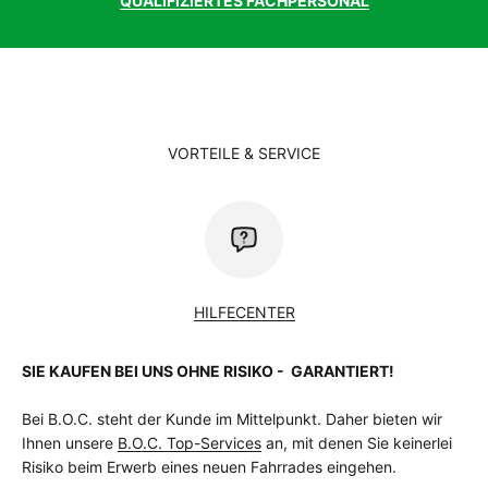
QUALIFIZIERTES FACHPERSONAL
148mm
Rahmenform
Wave
RahmenformFinder
Wave
Rahmenmaterial
Aluminium
Reifen hinten
Schwalbe Johnny Watts, 60-584, Reflex
Reifen vorne
Schwalbe Johnny Watts, 60-584, Reflex
Sattel
Selle Royal Essenza
VORTEILE & SERVICE
Sattelstütze
Dropper-Post Remote, 34.9mm, Aluminium
Schalthebel
Shimano Deore XT M8100, Triggerschalter
Schaltung
Shimano Deore XT
Schaltungstyp
Kettenschaltung
Schaltwerk
Shimano Deore XT M8100 Shadow Plus,
12-Gang
HILFECENTER
Schutzblech
Curana Apollo 70, Aluminium
Schutzblech
Ja
vorhanden
SIE KAUFEN BEI UNS OHNE RISIKO - GARANTIERT!
Speichen
Sapim Leader, Schwarz
Ständer
Ursus Mooi, einstellbar
Bei B.O.C. steht der Kunde im Mittelpunkt. Daher bieten wir
Steuersatz
A-Head Tapered
Ihnen unsere
B.O.C. Top-Services
an, mit denen Sie keinerlei
Vorbau
XLC A-Head verstellbar, A-Head, Bar bore:
Risiko beim Erwerb eines neuen Fahrrades eingehen.
31.8mm