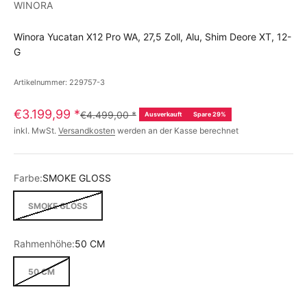
WINORA
Winora Yucatan X12 Pro WA, 27,5 Zoll, Alu, Shim Deore XT, 12-
G
Artikelnummer: 229757-3
€3.199,99
*
€4.499,00
*
Ausverkauft
Spare 29%
inkl. MwSt.
Versandkosten
werden an der Kasse berechnet
Farbe:
SMOKE GLOSS
SMOKE GLOSS
Rahmenhöhe:
50 CM
50 CM