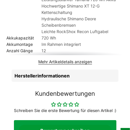
es möglich, dass das gelieferte Fahrrad von den Abbildungen
Hochwertige Shimano XT 12-G
im Shop abweicht.
Kettenschaltung
Hydraulische Shimano Deore
Scheibenbremsen
Leichte RockShox Recon Luftgabel
Akkukapazität
720 Wh
Akkumontage
Im Rahmen integriert
Anzahl Gänge
12
Artikelmarke
Winora
Mehr Artikeldetails anzeigen
Batterie
InTube
Bauweise
Damen
Herstellerinformationen
Beleuchtung
Trelock Airflow, 70 lux
Beleuchtungvorhanden
Ja
Bereifung
Schwalbe Johnny Watts, 60-584, Reflex
Kundenbewertungen
Bremsen
Shimano Deore M6120, Aluminium, 203mm
/ Shimano Deore M6120, Aluminium,
180mm
Schreiben Sie die erste Bewertung für diesen Artikel :)
Bremshebel
Shimano Deore M6100, Aluminium
Dynamo
über Systembatterie
Einsatzbereich
Trekkingräder