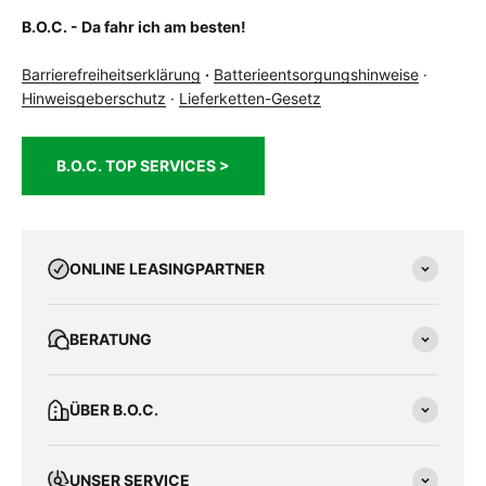
weitere
Spanninga Aerline 2.0 Brake
B.O.C. - Da fahr ich am besten!
Beleuchtung
zulässiges
150 kg
Barrierefreiheitserklärung
·
Batterieentsorgungshinweise
·
Gesamtgewicht
Hinweisgeberschutz
·
Lieferketten-Gesetz
Kg
B.O.C. TOP SERVICES >
ONLINE LEASINGPARTNER
BERATUNG
ÜBER B.O.C.
UNSER SERVICE