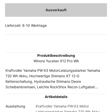
Ausverkauft
Lieferzeit: 6-10 Werktage
Produktbeschreibung
Winora Yucatan X12 Pro WA
Kraftvoller Yamaha PW-X3 MotorLeistungsstarker Yamaha
720 Wh Akku, Hochwertige Shimano XT 12-G
Kettenschaltung, Hydraulische Shimano Deore
Scheibenbremsen, Leichte RockShox Recon Luftgabel.
Hinweis: Durch die Lieferengpässe bei den Fahrradherstellern
Artikeldetails
kann es sein, dass vereinzelt Komponenten der abgebildeten
Original-Ausstattung durch gleichwertige oder sogar
Ausstattung
Kraftvoller Yamaha PW-X3 Motor
höherwertige Bauteile ersetzt worden sind. In Einzelfällen ist
Leistungsstarker Yamaha 720 Wh Akku