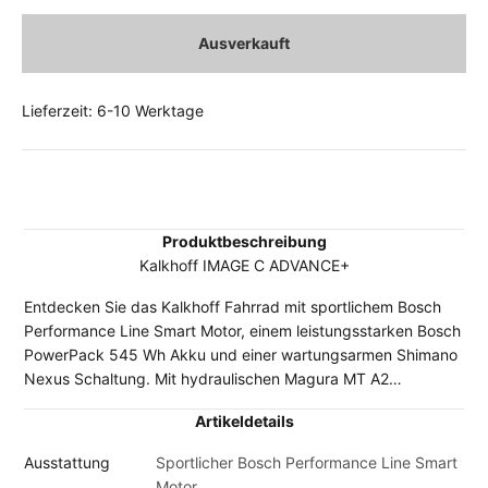
Ausverkauft
Lieferzeit: 6-10 Werktage
Produktbeschreibung
Kalkhoff IMAGE C ADVANCE+
Entdecken Sie das Kalkhoff Fahrrad mit sportlichem Bosch
Performance Line Smart Motor, einem leistungsstarken Bosch
PowerPack 545 Wh Akku und einer wartungsarmen Shimano
Nexus Schaltung. Mit hydraulischen Magura MT A2
Scheibenbremsen für zuverlässige Bremskraft für besonders
Artikeldetails
angenehmen Fahrkomfort. Dieses Fahrrad bietet die perfekte
Kombination aus Leistung, Effizienz und Komfort für ein
Ausstattung
Sportlicher Bosch Performance Line Smart
herausragendes Fahrerlebnis.
Motor