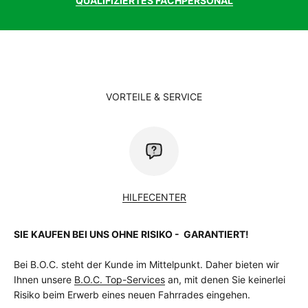
QUALIFIZIERTES FACHPERSONAL
Rahmenform
Compact
Rahmenmaterial
Aluminium
Sattel
Selle Royal Essenza Plus
Sattelstütze
Aluminium, Starr
Schalthebel
Shimano Nexus
Schaltung
Shimano Nexus
Schaltungstyp
Nabenschaltung
VORTEILE & SERVICE
Schutzblech
Kunststoff, mit Kantenschutz
Speichen
Niro
Vorbau
By Schulz Speedlifter Twist, 80 mm
Vorderradnabe
Shimano Nexus, 5 speed
weitere
Herrmans H-Trace, LED
Beleuchtung
HILFECENTER
zulässiges
170 kg
Gesamtgewicht
Kg
SIE KAUFEN BEI UNS OHNE RISIKO - GARANTIERT!
Bei B.O.C. steht der Kunde im Mittelpunkt. Daher bieten wir
Ihnen unsere
B.O.C. Top-Services
an, mit denen Sie keinerlei
Risiko beim Erwerb eines neuen Fahrrades eingehen.