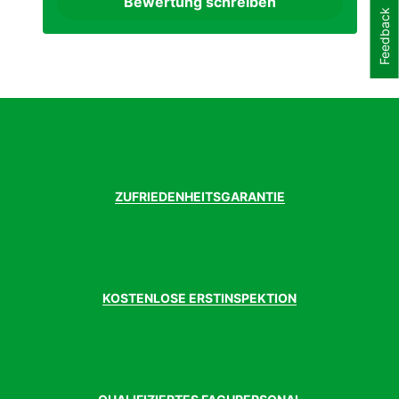
Bewertung schreiben
Bremsscheibe
180 mm
Feedback
vorne
Einsatzbereich
City
Felgen
Aluminium, Hohlprofil
Gabel
Aluminium
Gepäckträger
MIK HD Rear Carrier
Geschlecht
Unisex
Hinterradnabe
Shimano TX505, QR
Kassette
Gates Carbondrive CDX 28 Zähne
Kette
Gates Carbondrive CDX
ZUFRIEDENHEITSGARANTIE
Kettenblatt
46 Zähne
Kurbelgarnitur
Aluminium
Ladegerät
Bosch, 2A
Laufradgröße
20 Zoll
Lenker
Tour, Aluminium
KOSTENLOSE ERSTINSPEKTION
Modelljahr
2025
Motor
Bosch Performance Line
Motormarke
Bosch
Motortyp
25 Km/h
Pedale
Comfort, XXL, Aluminium