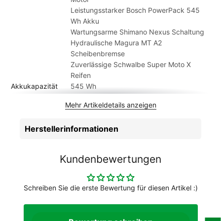
Leistungsstarker Bosch PowerPack 545
Wh Akku
Wartungsarme Shimano Nexus Schaltung
Hydraulische Magura MT A2
Scheibenbremse
Zuverlässige Schwalbe Super Moto X
Reifen
Akkukapazität
545 Wh
Anzahl Gänge
5
Mehr Artikeldetails anzeigen
Artikelmarke
Kalkhoff
Batterie
Bosch PowerPack Li-Ion 36 V / 15,1 Ah
Herstellerinformationen
(545 Wh)
Beleuchtung
Herrmans MR5
Bereifung
Schwalbe Super Moto X, 62-406
Kundenbewertungen
Bremsen
Magura MT A2, Hydraulische
Scheibenbremse
Bremshebel
Magura MT A2, Hydraulische
Schreiben Sie die erste Bewertung für diesen Artikel :)
Scheibenbremse
Bremsscheibe
160 mm
hinten