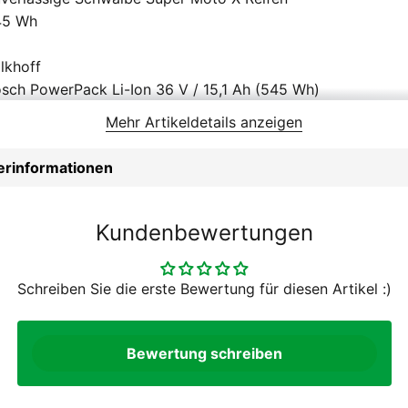
45 Wh
lkhoff
sch PowerPack Li-Ion 36 V / 15,1 Ah (545 Wh)
errmans MR5
Mehr Artikeldetails anzeigen
hwalbe Super Moto X, 62-406
gura MT A2, Hydraulische Scheibenbremse
lerinformationen
gura MT A2, Hydraulische Scheibenbremse
60 mm
80 mm
Kundenbewertungen
ty
uminium, Hohlprofil
Schreiben Sie die erste Bewertung für diesen Artikel :)
uminium
K HD Rear Carrier
isex
Bewertung schreiben
imano TX505, QR
tes Carbondrive CDX 28 Zähne