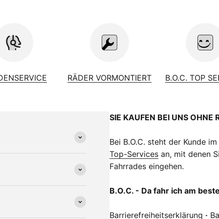
nststoff, mit Kantenschutz
ro
 Schulz Speedlifter Twist, 80 mm
imano Nexus, 5 speed
rrmans H-Trace, LED
0 kg
DENSERVICE
RÄDER VORMONTIERT
B.O.C. TOP S
SIE KAUFEN BEI UNS OHNE 
Bei B.O.C. steht der Kunde im
Top-Services
an, mit denen Si
Fahrrades eingehen.
B.O.C. - Da fahr ich am best
Barrierefreiheitserklärung
·
Ba