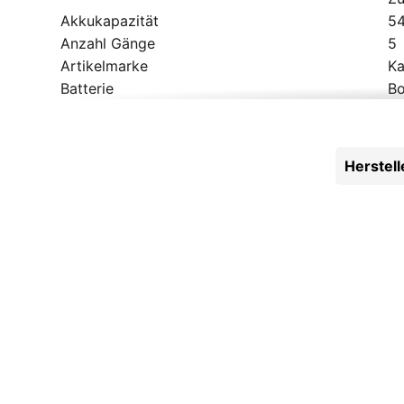
Akkukapazität
5
Anzahl Gänge
5
Artikelmarke
Ka
Batterie
Bo
Beleuchtung
H
Bereifung
Sc
Bremsen
Ma
Herstel
Bremshebel
Ma
Bremsscheibe hinten
1
Bremsscheibe vorne
1
Einsatzbereich
Ci
Felgen
Al
Gabel
Al
Gepäckträger
MI
Geschlecht
Un
Hinterradnabe
Sh
Kassette
Ga