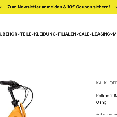
Zum Newsletter anmelden & 10€ Coupon sichern!
UBEHÖR
TEILE
KLEIDUNG
FILIALEN
SALE
LEASING
M
KALKHOF
Kalkhoff 
Gang
Artikelnumme