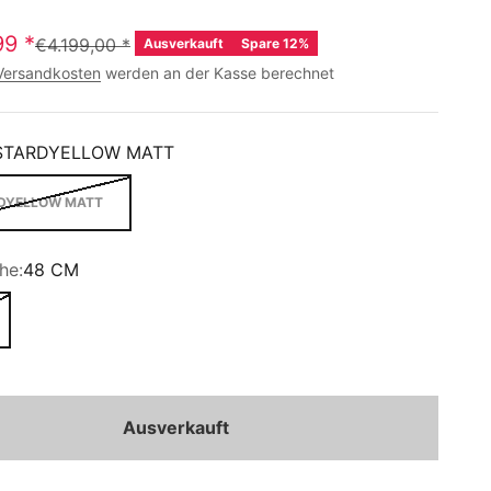
99
*
€4.199,00
*
Ausverkauft
Spare 12%
Versandkosten
werden an der Kasse berechnet
TARDYELLOW MATT
DYELLOW MATT
he:
48 CM
Ausverkauft