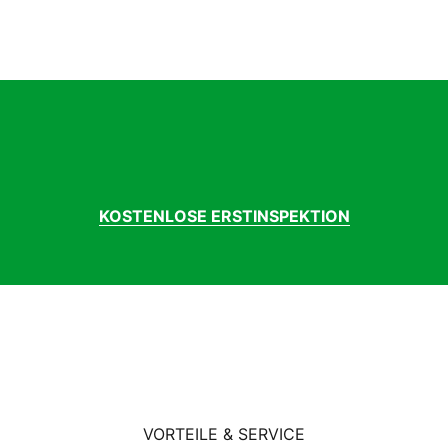
tes Carbondrive CDX
 Zähne
uminium
sch, 2A
 Zoll
ur, Aluminium
025
sch Performance Line
osch
KOSTENLOSE ERSTINSPEKTION
5 Km/h
mfort, XXL, Aluminium
ompact
uminium
lle Royal Essenza Plus
uminium, Starr
himano Nexus
himano Nexus
benschaltung
VORTEILE & SERVICE