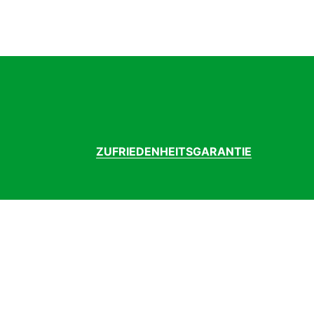
Kette
Ga
Kettenblatt
46
Kurbelgarnitur
Al
Ladegerät
Bo
Laufradgröße
20
Lenker
To
Modelljahr
2
Motor
Bo
Motormarke
B
ZUFRIEDENHEITSGARANTIE
Motortyp
2
Pedale
Co
Rahmenform
C
Rahmenmaterial
Al
Sattel
Se
Sattelstütze
Al
Schalthebel
S
Schaltung
S
Schaltungstyp
Na