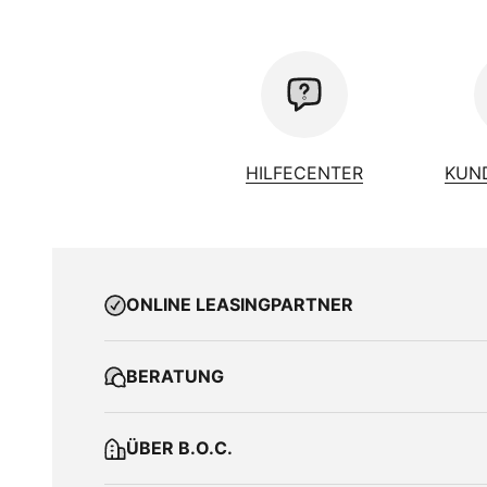
Schutzblech
Ku
Speichen
Ni
Vorbau
By
Vorderradnabe
Sh
weitere Beleuchtung
He
zulässiges Gesamtgewicht Kg
17
HILFECENTER
KUN
ONLINE LEASINGPARTNER
BERATUNG
ÜBER B.O.C.